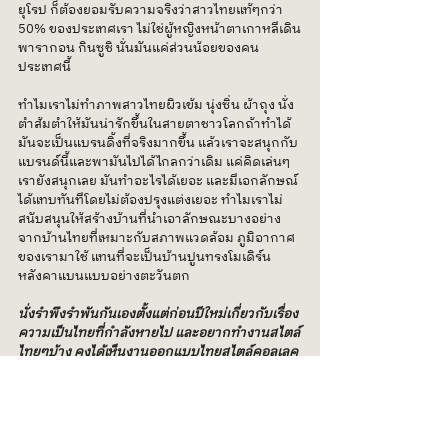
ยุโรป ก็ต้องยอมรับความจริงว่าสาวไทยแท้ๆกว่า 
50% ของประเทศเรา ไม่ใช่ผู้หญิงหน้าตาเกาหลีเดิน
พารากอน กินซูชิ นั่นมันแค่ส่วนน้อยของคน
ประเทศนี้
ทำไมเราไม่ทำภาพสาวไทยผิวเข้ม นุ่งซิ่น ผ้าถุง นั่ง
ตำส้มตำให้มันน่ารักขึ้นในสายตาชาวโลกถ้าทำได้
มันจะเป็นแบรนดิ้งที่จริงมากขึ้น แล้วเราจะสนุกกับ
แบรนด์นี้และพามันไปได้ไกลกว่าเดิม แค่คิดเล่นๆ
เรายังสนุกเลย มันทำอะไรได้เยอะ และมีเอกลักษณ์
ได้แทบทันทีโดยไม่ต้องปรุงแต่งเยอะ ทำไมเราไม่
สนับสนุนให้สร้างบ้านที่นำเอาลักษณะบางอย่าง
จากบ้านไทยที่เหมาะกับสภาพแวดล้อม ภูมิอากาศ
ของเรามาใช้ แทนที่จะเป็นบ้านปูนทรงโมเดิร์น 
หลังคาแบนแบบอย่างตะวันตก
นั่งรำพึงรำพันกันเองตั้งแต่ก่อนปีใหม่เกี่ยวกับเรื่อง
ความเป็นไทยที่กำลังหายไป และอยากทำงานสไตล์
ไทยๆบ้าง คงได้เห็นงานออกแบบไทยสไตล์คอลเลค
ทีฟเร็วๆนี้ 
หมายเหตุ : ร้านอาหารญี่ปุ่นของเราก็ยังมีทำนะ ได้
หมดถ้าสดชื่น 5555