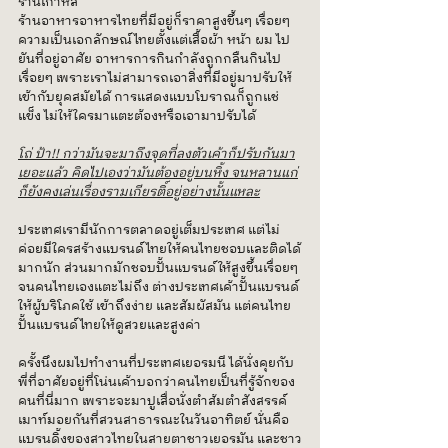
ร้านเกาหลี 
ร้านอาหารอาหารไทยที่มีอยู่ก็ราคาสูงขึ้นๆ เรื่อยๆ
ความเป็นเอกลักษณ์ไทยตั้งแต่เสื้อผ้า หน้า ผม ไป
ยันที่อยู่อาศัย อาหารการกินกำลังถูกกลืนกินไป
เรื่อยๆ เพราะเราไม่สามารถเอาสิ่งที่มีอยู่มาปรับให้
เข้ากับยุคสมัยได้ การแสดงแบบโบราณก็ถูกแช่
แข็ง ไม่ให้ใครมาแตะต้องหรือเอามาปรับได้
โถ่ ป้า!! กว่ามันจะมาถึงจุดที่ลงตัวเค้าก็ปรับกันมา
เยอะแล้ว คิดไปเองว่ามันต้องอยู่บนหิ้ง จนหลานแก่
ก็ยังคงเล่นเรื่องรามเกียรติ์อยู่อย่างนั้นแหละ
ประเทศเรามีนักการตลาดอยู่เต็มประเทศ แต่ไม่
ค่อยมีใครสร้างแบรนด์ไทยให้คนไทยชอบและติดได้
มากนัก ส่วนมากมักชอบปั้นแบรนด์ให้สูงขึ้นเรื่อยๆ
จนคนไทยเองแตะไม่ถึง ต่างประเทศเค้าปั้นแบรนด์
ให้ผู้บริโภคใช้ เข้าถึงง่าย และสัมผัสมัน แต่คนไทย
ปั้นแบรนด์ไทยให้ดูสวยและสูงค่า
ครั้งนึงผมไปทำงานที่ประเทศเยอรมนี ได้นั่งคุยกับ
พี่ที่อาศัยอยู่ที่โน่นเค้าบอกว่าคนไทยเป็นที่รู้จักของ
คนที่นี่มาก เพราะจะมาปูเสื่อนั่งตำส้มตำสังสรรค์
เมาท์มอยกันที่สวนสาธารณะในวันอาทิตย์ นั่นคือ
แบรนดิ้งของสาวไทยในสายตาชาวเยอรมัน และชาว