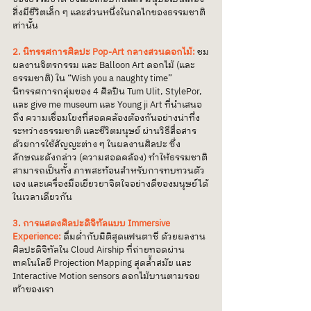
สิ่งมีชีวิตเล็ก ๆ และส่วนหนึ่งในกลไกของธรรมชาติ
เท่านั้น
2. นิทรรศการศิลปะ Pop-Art กลางสวนดอกไม้:
 ชม
ผลงานจิตรกรรม และ Balloon Art ดอกไม้ (และ
ธรรมชาติ) ใน “Wish you a naughty time” 
นิทรรศการกลุ่มของ 4 ศิลปิน Tum Ulit, StylePor, 
และ give me museum และ Young ji Art ที่นำเสนอ
ถึง ความเชื่อมโยงที่สอดคล้องต้องกันอย่างน่าทึ่ง 
ระหว่างธรรมชาติ และชีวิตมนุษย์ ผ่านวิธีสื่อสาร
ด้วยการใช้สัญญะต่าง ๆ ในผลงานศิลปะ ซึ่ง
ลักษณะดังกล่าว (ความสอดคล้อง) ทำให้ธรรมชาติ
สามารถเป็นทั้ง ภาพสะท้อนสำหรับการทบทวนตัว
เอง และเครื่องมือเยียวยาจิตใจอย่างดีของมนุษย์ได้
ในเวลาเดียวกัน
3. การแสดงศิลปะดิจิทัลแบบ Immersive 
Experience:
 ดื่มด่ำกับมิติสุดแฟนตาซี ด้วยผลงาน
ศิลปะดิจิทัลใน Cloud Airship ที่ถ่ายทอดผ่าน
เทคโนโลยี Projection Mapping สุดล้ำสมัย และ 
Interactive Motion sensors ดอกไม้บานตามรอย
เท้าของเรา 