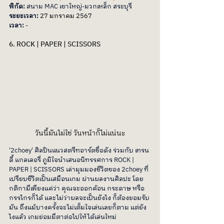
พิกัด: 
สนาม MAC เขาใหญ่-มวกเหล็ก สระบุรี
ระยะเวลา: 
27 มกราคม 2567
เวลา: 
- 
6. ROCK | PAPER | SCISSORS
วันนี้มันไม่ใช่ วันหน้าก็ไม่แน่นะ
'2choey' ศิลปินแนวสตรีทอาร์ตชื่อดัง ร่วมกับ เทรน
ดี้ แกลเลอรี่ ภูมิใจนำเสนอนิทรรศการ ROCK | 
PAPER | SCISSORS เล่ามุมมองชีวิตของ 2choey ที่
เปรียบชีวิตเป็นเสมือนเกม ผ่านผลงานศิลปะ โดย
กติกามีเพียงแค่ว่า คุณจะออกค้อน กระดาษ หรือ 
กรรไกรก็ได้ และไม่ว่าผลจะเป็นยังไง ก็ต้องยอมรับ
มัน ถึงแม้บางครั้งจะไม่เต็มใจเล่นเลยก็ตาม แต่ยัง
ไงแล้ว เกมย่อมมีตาต่อไปให้ได้เล่นใหม่  