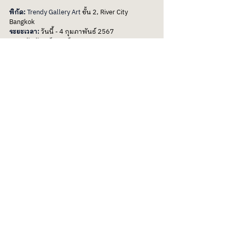
พิกัด: 
Trendy Gallery Art 
ชั้น 2, River City 
Bangkok
ระยะเวลา: 
วันนี้ - 4 กุมภาพันธ์ 2567
เวลา: 
วันจันทร์ - ศุกร์ เวลา 10.00 - 20.00 น. และ 
วันเสาร์ - อาทิตย์ เวลา 11.00 - 20.00 น.
7. LIMINAL SPACE