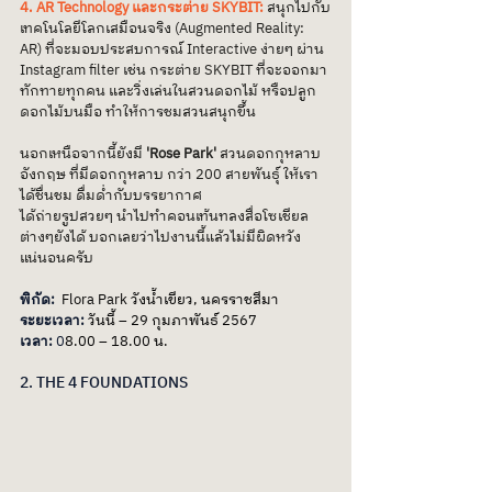
4. AR Technology และกระต่าย SKYBIT:
 สนุกไปกับ
เทคโนโลยีโลกเสมือนจริง (Augmented Reality: 
AR) ที่จะมอบประสบการณ์ Interactive ง่ายๆ ผ่าน 
Instagram filter เช่น กระต่าย SKYBIT ที่จะออกมา
ทักทายทุกคน และวิ่งเล่นในสวนดอกไม้ หรือปลูก
ดอกไม้บนมือ ทำให้การชมสวนสนุกขึ้น
นอกเหนือจากนี้ยังมี 
'Rose Park' 
สวนดอกกุหลาบ
อังกฤษ ที่มีดอกกุหลาบ กว่า 200 สายพันธุ์ ให้เรา
ได้ชื่นชม ดื่มด่ำกับบรรยากาศ
ได้ถ่ายรูปสวยๆ นำไปทำคอนเท้นทลงสื่อโซเชียล
ต่างๆยังได้ บอกเลยว่าไปงานนี้แล้วไม่มีผิดหวัง
แน่นอนครับ
พิกัด: 
 Flora Park วังน้ำเขียว, นครราชสีมา
ระยะเวลา: 
วันนี้ – 29 กุมภาพันธ์ 2567
เวลา: 
0
8.00 – 18.00 น.
2. THE 4 FOUNDATIONS