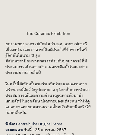
Trio Ceramic Exhibition
ผลงานของ อาจารย์บัทม์ แก้วงอก, อาจารย์ธาตรี 
เมืองแก้ว, และ อาจารย์กิตติสันต์ ศรีรักษา หรือที่
รู้จักกันในนาม ‘3 ลุง’ 
ศิลปินเซรามิกมากพรสวรรค์ระดับปรมาจารย์ที่มี
ประสบการณ์ในการทำงานเซรามิคทั้งในและต่าง
ประเทศมาหลายสิบปี 
ในครั้งนี้ศิลปินทั้งสามร่วมกันนำเสนอผลงานการ
สร้างสรรค์สัตว์ในรูปแบบต่าง ๆ โดยเป็นการนำเอา
ประสบการณ์และความชำนาญเฉพาะตัวมานำ
เสนอสัตว์ในเอกลักษณ์เฉพาะของแต่ละคน ทำให้ดู
แปลกตาและผสมผานความเป็นจริงกับเหนือจริงให้
กลมกลืนกัน
พิกัด: 
Central: The Original Store
ระยะเวลา: 
วันนี้ - 25 มกราคม 2567