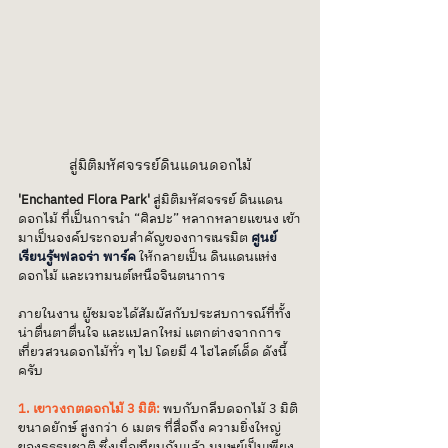
สู่มิติมหัศจรรย์ดินแดนดอกไม้
'Enchanted Flora Park'
 สู่มิติมหัศจรรย์ ดินแดน
ดอกไม้ ที่เป็นการนำ “ศิลปะ” หลากหลายแขนง เข้า
มาเป็นองค์ประกอบสำคัญของการเนรมิต 
ศูนย์
เรียนรู้ฯฟลอร่า พาร์ค
ให้กลายเป็น ดินแดนแห่ง
ดอกไม้ และเวทมนต์เหนือจินตนาการ
ภายในงาน ผู้ชมจะได้สัมผัสกับประสบการณ์ที่ทั้ง
น่าตื่นตาตื่นใจ และแปลกใหม่ แตกต่างจากการ
เที่ยวสวนดอกไม้ทั่ว ๆ ไป โดยมี 4 ไฮไลต์เด็ด ดังนี้
ครับ
1. เขาวงกตดอกไม้ 3 มิติ:
พบกับกลีบดอกไม้ 3 มิติ 
ขนาดยักษ์ สูงกว่า 6 เมตร ที่สื่อถึง ความยิ่งใหญ่
ของธรรมชาติ ซึ่งเมื่อเทียบกันแล้ว มนุษย์เป็นเพียง