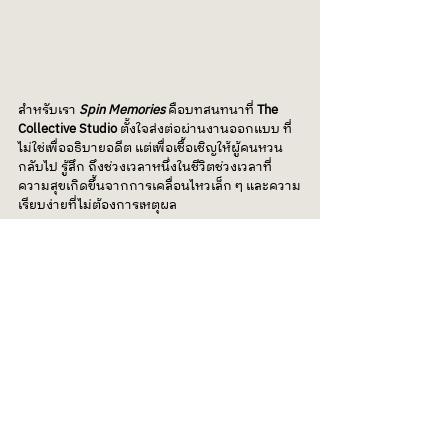
สำหรับเรา
Spin Memories
 คือบทสนทนาที่ 
The 
Collective Studio
 ตั้งใจส่งต่อผ่านงานออกแบบ ที่
ไม่ใช่เพื่ออธิบายอดีต แต่เพื่อเชื้อเชิญให้ผู้คนหวน
กลับไป รู้สึก ถึงช่วงเวลาหนึ่งในชีวิตช่วงเวลาที่
ความสุขเกิดขึ้นจากการเคลื่อนไหวเล็ก ๆ และความ
เรียบง่ายที่ไม่ต้องการเหตุผล
การนำ 
“ลูกข่าง”
 มาตีความใหม่ จึงไม่ใช่แค่การ
หยิบยืมรูปทรงทางวัฒนธรรม แต่คือการมองเห็น
คุณค่าของ 
ความทรงจำร่วม
 ที่เชื่อมผู้คนข้าม
พรมแดน ภาษา และกาลเวลา ผ่านรูปทรง วัสดุ 
สีสัน และการหมุนที่ค่อย ๆ พาใจเรากลับไปอีกครั้ง