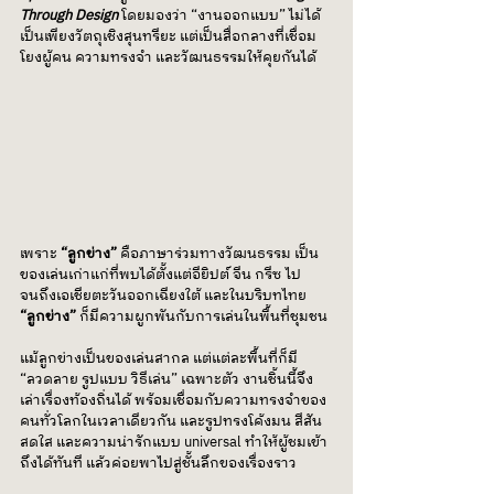
Through Design
 โดยมองว่า “งานออกแบบ” ไม่ได้
เป็นเพียงวัตถุเชิงสุนทรียะ แต่เป็นสื่อกลางที่เชื่อม
โยงผู้คน ความทรงจำ และวัฒนธรรมให้คุยกันได้
เพราะ 
“ลูกข่าง”
 คือภาษาร่วมทางวัฒนธรรม เป็น
ของเล่นเก่าแก่ที่พบได้ตั้งแต่อียิปต์ จีน กรีซ ไป
จนถึงเอเชียตะวันออกเฉียงใต้ และในบริบทไทย 
“ลูกข่าง”
 ก็มีความผูกพันกับการเล่นในพื้นที่ชุมชน
แม้ลูกข่างเป็นของเล่นสากล แต่แต่ละพื้นที่ก็มี 
“ลวดลาย รูปแบบ วิธีเล่น” เฉพาะตัว งานชิ้นนี้จึง
เล่าเรื่องท้องถิ่นได้ พร้อมเชื่อมกับความทรงจำของ
คนทั่วโลกในเวลาเดียวกัน และรูปทรงโค้งมน สีสัน
สดใส และความน่ารักแบบ universal ทำให้ผู้ชมเข้า
ถึงได้ทันที แล้วค่อยพาไปสู่ชั้นลึกของเรื่องราว