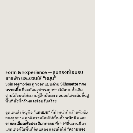
Form & Experience — รูปทรงที่โอบรับ
การพัก และชวนให้ “หมุน”
Spin Memories ถูกออกแบบด้วย 
Silhouette ทรง
กรวยเตี้ย
 ที่สะท้อนรูปทรงลูกข่างไม้แบบดั้งเดิม 
ฐานโค้งมนให้ความรู้สึกมั่นคง ก่อนจะไล่ระดับขึ้นสู่
พื้นที่นั่งที่กว้างและโอบรับสรีระ
จุดเด่นสำคัญคือ 
“แกนบน”
 ที่ทำหน้าที่คล้ายหัวจับ
ของลูกข่าง ถูกตีความใหม่ให้เป็นทั้ง 
พนักพิง
 และ 
รายละเอียดเชิงประติมากรรม
 ที่ทำให้ชิ้นงานมีคา
แรกเตอร์ในพื้นที่จัดแสดง และเพื่อให้
 “ความทรง