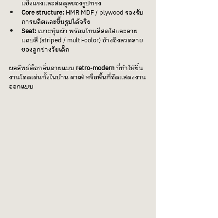
แข็งแรงและสมดุลของรูปทรง
Core structure:
 HMR MDF / plywood รองรับ
การผลิตและขึ้นรูปได้จริง
Seat:
 เบาะหุ้มผ้า พร้อมโทนสีสดใสและลาย
แถบสี (striped / multi-color) อ้างอิงลวดลาย
ของลูกข่างวัยเด็ก
ผลลัพธ์คือกลิ่นอายแบบ 
retro-modern
 ที่ทำให้ชิ้น
งานโดดเด่นทั้งในบ้าน คาเฟ่ หรือพื้นที่จัดแสดงงาน
ออกแบบ