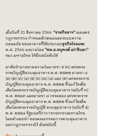
เมื่อวันที่ 31 สิงหาคม 2566 
 "ราชกิจจาฯ"
 เผยแพร่ 
กฎกระทรวง กำหนดลักษณะและระบบความ
ปลอดภัย ของอาคารที่ใช้ประกอบ
ธุรกิจโรงแรม
พ.ศ. 2566 ลงนามโดย 
"พล.อ.อนุพงษ์ เผ่าจินดา" 
รมว.มหาดไทย ให้มีผลบังคับใช้ 
อาศัยอำนาจตามความในมาตรา ๕ (๓) แห่งพระ
ราชบัญญัติควบคุมอาคาร พ.ศ. ๒๕๒๒ มาตรา ๘ 
(๑) (๒) (๓) (๔) (๕) (๖) (๗) (๘) และ (๙) แห่งพระราช
บัญญัติควบคุมอาคาร พ.ศ. ๒๕๒๒ ซึ่งแก้ไขเพิ่ม
เติมโดยพระราชบัญญัติควบคุมอาคาร (ฉบับที่ ๓) 
พ.ศ. ๒๕๔๓ และมาตรา ๘ วรรคสอง แห่งพระราช
บัญญัติควบคุมอาคาร พ.ศ. ๒๕๒๒ ซึ่งแก้ไขเพิ่ม
เติมโดยพระราชบัญญัติ ควบคุมอาคาร (ฉบับที่ ๕) 
พ.ศ. ๒๕๕๘ รัฐมนตรีว่าการกระทรวงมหาดไทย 
โดยคำแนะนำ ของคณะกรรมการควบคุมอาคาร 
ออกกฎกระทรวงไว้ ดังต่อไปนี้