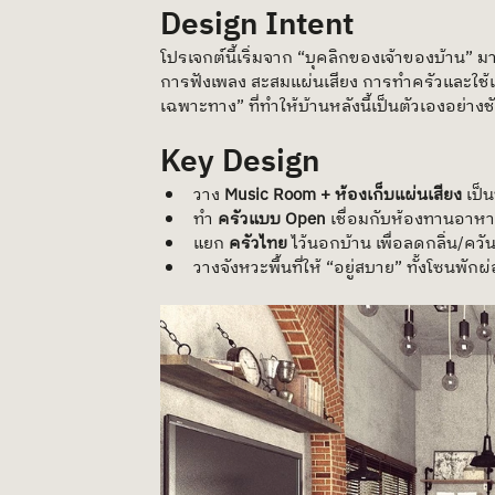
Design Intent
โปรเจกต์นี้เริ่มจาก “บุคลิกของเจ้าของบ้าน” ม
การฟังเพลง สะสมแผ่นเสียง การทำครัวและใช้เว
เฉพาะทาง” ที่ทำให้บ้านหลังนี้เป็นตัวเองอย่าง
Key Design 
วาง 
Music Room + ห้องเก็บแผ่นเสียง
 เป็
ทำ 
ครัวแบบ Open
 เชื่อมกับห้องทานอาหารเ
แยก 
ครัวไทย
 ไว้นอกบ้าน เพื่อลดกลิ่น/คว
วางจังหวะพื้นที่ให้ “อยู่สบาย” ทั้งโซนพั