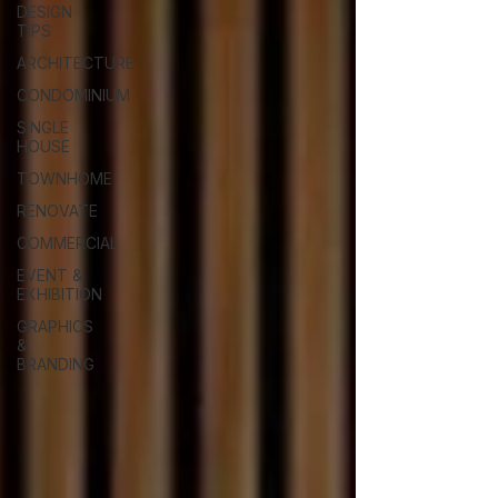
DESIGN
TIPS
ARCHITECTURE
CONDOMINIUM
SINGLE
HOUSE
TOWNHOME
RENOVATE
COMMERCIAL
EVENT &
EXHIBITION
GRAPHICS
&
BRANDING