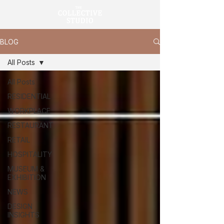
BLOG
All Posts
All Posts
RESIDENTIAL
WORKPLACE
RESTAURANT
RETAIL
HOSPITALITY
MUSEUM &
EXHIBITION
NEWS
DESIGN
INSIGHTS