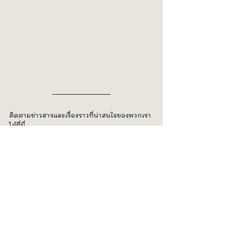
ติดตามข่าวสารและเรื่องราวที่น่าสนใจของพวกเรา
ได้ที่นี่
Line
 : 
Facebook
 : 
Instagram
 : 
Twitter
 : 
Website
 : 
Youtube
#thecollectivestudio
#designsolution
#steak
#design
#interiordesign
#ตกแต่งภายใน
#ตกแต่งร้าน
#รีวิวคาเฟ่
#renovate
แท็ก: