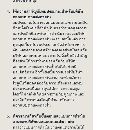
สำเร็จมากที่สุด
ให้ความสำคัญกับงบประมาณสำหรับ
บริษัท
ออกแบบตกแต่งภายใน
งบประมาณในการออกแบบตกแต่งภายในเป็น
อีกหนึ่งตัวแปรที่สำคัญในการกำหนดคุณภาพ
และประสิทธิภาพในการดำเนินงานของบริษัท
ออกแบบตกแต่งภายใน เพราะฉะนั้นแล้ว การ
พูดคุยเกี่ยวกับงบประมาณ ข้อจำกัดทางการ
เงิน และความคาดหวังของคุณอย่างชัดเจนกับ
บริษัทออกแบบตกแต่งภายใน จึงเป็นสิ่งสำคัญ
ที่จะช่วยให้การทำงานร่วมกันกับบริษัท
ออกแบบตกแต่งภายในเป็นไปได้อย่างมี
ประสิทธิภาพ อีกทั้งยังเป็นการช่วยให้
บริษัท
ออกแบบตกแต่งภายใน
สามารถช่วยค้นหา
โซลูชันที่สอดคล้องกับความต้องการและงบ
ประมาณในมือของคุณได้อย่างครอบคลุม
โดยที่ไม่ก่อให้เกิดผลกระทบกับคุณภาพและ
ประสิทธิภาพของวัสดุที่นำมาใช้ในการ
ออกแบบตกแต่งภายใน
พิจารณาเกี่ยวกับขั้นตอนและแผนการดำเนิน
งานของ
บริษัทออกแบบตกแต่งภายใน
การวางแผนการดำเนินงานตกแต่งภายในให้