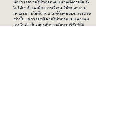
ต้องการจากบริษัทออกแบบตกแต่งภายใน จึง
ไม่ได้อาศัยแค่เพียงการเลือกบริษัทออกแบบ
ตกแต่งภายในที่ผ่านเกณฑ์ทั้งหมดบนกระดาษ
เท่านั้น แต่การจะเลือกบริษัทออกแบบตกแต่ง
ภายในยังเกี่ยวข้องกับการค้นหาบริษัทที่ให้
ความรู้สึกเหมาะสมกับความต้องการในการ
ออกแบบของคุณอีกด้วย ซึ่งแน่นอนว่าความ
สัมพันธ์ในการทำงานที่กลมกลืนย่อมจำเป็น
จะต้องถูกสร้างขึ้นจากความไว้วางใจและ
ความเข้าใจซึ่งกันและกัน เพราะฉะนั้นแล้ว 
การเลือกเชื่อมั่นในสัญชาตญาณการเลือก
บริษัทออกแบบตกแต่งภายในของตนเองใน
ท้ายที่สุดจึงถือเป็นสิ่งสำคัญในการช่วยให้การ
ออกแบบตกแต่งภายในบรรลุความสำเร็จดังที่
ต้องการ
	โดยสรุปแล้ว การจะทำให้ความฝันในการ
ออกแบบตกแต่งภายในบ้านพักและที่อยู่อาศัยให้มี
ความสวยงามน่าพึงพอใจ กลายเป็นความจริงขึ้น
มาได้นั้น จำเป็นที่ต้องอาศัยกระบวนการตัดสินใจ
อย่างรอบคอบและความรอบรู้ในการเลือกบริษัท
ออกแบบตกแต่งภายในเป็นสำคัญ เพราะฉะนั้น
แล้ว หากคุณกำลังมองหา
บริษัทออกแบบตกแต่ง
ภายใน
ที่พร้อมตอบสนองทุกความต้องการด้วย