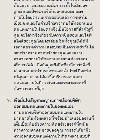
กับแนวทางและความต้องการทั้งในฝั่งของ
ลูกค้าและฝั่งของบริษัทออกแบบตกแต่ง
ภายในโดยตรง เพราะฉะนั้นแล้ว การเข้าไป
เยี่ยมชมและรับคำปรึกษาจากบริษัทออกแบบ
ตกแต่งภายในโดยตรงจึงเป็นโอกาสที่สำคัญที่
คุณจะได้หารือเกี่ยวกับความชื่นชอบและไลฟ์
สไตล์ของคุณโดยละเอียด อีกทั้งคุณยังได้มี
โอกาสถามคำถาม และประเมินความเข้ากันได้
ระหว่างความคาดหวังของคุณและความ
สามารถของบริษัทออกแบบตกแต่งภายใน 
เพื่อการได้มาซึ่งข้อมูลเชิงลึกที่เหนือกว่าสิ่งที่
นำเสนอบนหน้ากระดาษและเว็บไซต์ ที่จะช่วย
ให้คุณสามารถได้มาซึ่งบริการออกแบบ
ตกแต่งภายในที่ตรงใจและตรงตามแบบที่
ต้องการมากที่สุด
เชื่อมั่นในสัญชาตญาณการเลือกบริษัท
ออกแบบตกแต่งภายในของตนเอง
ท่ามกลาง
บริษัทออกแบบตกแต่งภายใน
มากมายในท้องตลาดที่พร้อมนำเสนอผลงานที่
เต็มเปี่ยมไปด้วยความคิดสร้างสรรค์ที่เหนือ
กว่าความคาดหมายของคุณ การจะได้มาซึ่ง
งานออกแบบตกแต่งภายในที่ตรงตามแบบที่