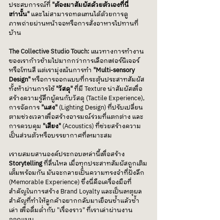
ประสบการณ์ที่ 
"ต้องมาสัมผัสด้วยตัวเองที่นี่
เท่านั้น" 
และไม่สามารถทดแทนได้ด้วยการดู
ภาพถ่ายผ่านหน้าจอหรือการสั่งอาหารไปทานที่
บ้าน
The Collective Studio Touch:
แนวทางการทำงาน
ของเราก้าวข้ามไปมากกว่าการเลือกเฟอร์นิเจอร์
หรือโทนสี แต่เรามุ่งเน้นการทำ 
"Multi-sensory 
Design"
 หรือการออกแบบที่กระตุ้นประสาทสัมผัส
ทั้งห้าผ่านการใช้ 
"วัสดุ"
 ที่มี Texture น่าสัมผัสเพื่อ
สร้างความรู้สึกผู้คนกับวัสดุ (Tactile Experience), 
การจัดการ 
"แสง"
 (Lighting Design) ที่ปรับเปลี่ยน
ตามช่วงเวลาเพื่อสร้างอารมณ์ร่วมที่แตกต่าง และ
การควบคุม 
"เสียง"
 (Acoustics) ที่ช่วยสร้างความ
เป็นส่วนตัวหรือบรรยากาศที่เหมาะสม
เราผสมผสานองค์ประกอบเหล่านี้เพื่อสร้าง 
Storytelling
 ที่ลื่นไหล เมื่อทุกประสาทสัมผัสถูกเติม
เต็มพร้อมกัน มันจะกลายเป็นความทรงจำที่ฝังลึก 
(Memorable Experience) ซึ่งนี่คือเครื่องมือที่
สำคัญในการสร้าง Brand Loyalty และเป็นเหตุผล
สำคัญที่ทำให้ลูกค้าอยากกลับมาเยือนซ้ำแล้วซ้ำ
เล่า เพื่อดื่มด่ำกับ "เรื่องราว" ที่เราเล่าผ่านงาน
ออกแบบ