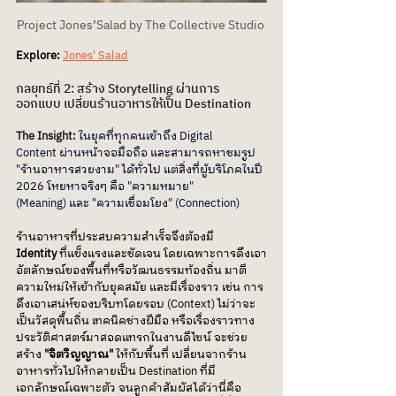
Project Jones’Salad by The Collective Studio 
Explore:
Jones' Salad
กลยุทธ์ที่ 2: สร้าง Storytelling ผ่านการ
ออกแบบ เปลี่ยนร้านอาหารให้เป็น Destination
The Insight:
ในยุคที่ทุกคนเข้าถึง Digital 
Content ผ่านหน้าจอมือถือ และสามารถหาชมรูป 
"ร้านอาหารสวยงาม" ได้ทั่วไป แต่สิ่งที่ผู้บริโภคในปี 
2026 โหยหาจริงๆ คือ "ความหมาย" 
(Meaning) และ "ความเชื่อมโยง" (Connection) 
ร้านอาหารที่ประสบความสำเร็จจึงต้องมี 
Identity
 ที่แข็งแรงและชัดเจน โดยเฉพาะการดึงเอา
อัตลักษณ์ของพื้นที่หรือวัฒนธรรมท้องถิ่น มาตี
ความใหม่ให้เข้ากับยุคสมัย และมีเรื่องราว เช่น การ
ดึงเอาเสน่ห์ของบริบทโดยรอบ (Context) ไม่ว่าจะ
เป็นวัสดุพื้นถิ่น เทคนิคช่างฝีมือ หรือเรื่องราวทาง
ประวัติศาสตร์มาสอดแทรกในงานดีไซน์ จะช่วย
สร้าง
 "จิตวิญญาณ" 
ให้กับพื้นที่ เปลี่ยนจากร้าน
อาหารทั่วไปให้กลายเป็น Destination ที่มี
เอกลักษณ์เฉพาะตัว จนลูกค้าสัมผัสได้ว่านี่คือ