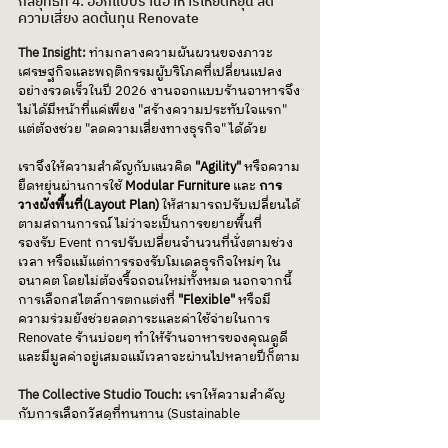
กลยุทธ์ที่ 4: ออกแบบร้านอาหารให้ยืดหยุ่น ลด
ความเสี่ยง ลดต้นทุน Renovate
The Insight: 
ท่ามกลางความผันผวนของภาวะ
เศรษฐกิจและพฤติกรรมผู้บริโภคที่เปลี่ยนแปลง
อย่างรวดเร็วในปี 2026 งานออกแบบร้านอาหารจึง
ไม่ได้มีหน้าที่แค่เพียง "สร้างความประทับใจแรก" 
แต่ต้องช่วย "ลดความเสี่ยงทางธุรกิจ" ได้ด้วย
เราจึงให้ความสำคัญกับแนวคิด 
"Agility"
 หรือความ
ยืดหยุ่นผ่านการใช้ 
Modular Furniture
 และ 
การ
วางผังพื้นที่(Layout Plan) 
ให้สามารถปรับเปลี่ยนได้
ตามสถานการณ์ ไม่ว่าจะเป็นการขยายพื้นที่
รองรับ Event การปรับเปลี่ยนจำนวนที่นั่งตามช่วง
เวลา หรือแม้แต่การรองรับโมเดลธุรกิจใหม่ๆ ใน
อนาคต โดยไม่ต้องรื้อถอนใหม่ทั้งหมด นอกจากนี้ 
การเลือกสไตล์การตกแต่งที่ 
"Flexible"
 หรือมี
ความร่วมยังช่วยลดภาระและค่าใช้จ่ายในการ 
Renovate ร้านบ่อยๆ ทำให้ร้านอาหารของคุณดูดี
และมีมูลค่าอยู่เสมอแม้เวลาจะผ่านไปหลายปีก็ตาม
The Collective Studio Touch:
เราให้ความสำคัญ
กับการเลือกวัสดุที่ทนทาน (Sustainable 
materials) ที่ไม่เพียงแต่เป็นมิตรต่อสิ่งแวดล้อม แต่