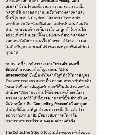
ดังนั้นการออกแบบ 
"เคาน์เตอร์ Pickup แยก
เฉพาะ"
 จึงไม่ใช่แค่เรื่องของความสะดวก แต่คือ
กลยุทธ์ในการลดความแออัดทั้งทางสายตาและ
พื้นที่ (Visual & Physical Clutter) บริเวณหน้า
เคาน์เตอร์หลัก ช่วยเปิดโอกาสให้พนักงานต้อนรับ
สามารถมอบบริการที่ประณีตแก่ลูกค้าในร้านได้
อย่างเต็มที่ ในขณะที่ฝั่ง Delivery ก็สามารถจัดกา
รออเดอร์ได้อย่างรวดเร็ว (Speed of Service) โดย
ไม่เกิดปัญหาคอขวดที่สร้างความหงุดหงิดใจให้แก่
ทุกฝ่าย
นอกจากนี้ การจัดวางระบบ 
"ทางเข้า-ออกที่
ชัดเจน"
 ผ่านแนวคิดสัญจรแบบ 
"Zero 
Intersection"
 ยังเป็นหัวใจสำคัญที่ทำให้การสัญจร
รับส่งอาหารสะดวกมากขึ้น การแยกทางเข้าสำหรับ
ไรเดอร์หรือการจัดจุดพักคอยที่เป็นสัดส่วน จะช่วย
ปกป้อง "Vibe" ของร้านให้ยังคงภาพลักษณ์และ
ความสงบเอาไว้ได้ ซึ่งบรรยากาศที่เป็นส่วนตัวและ
ลื่นไหลนี้เอง คือ 
'Compelling Reason'
 หรือเหตุผล
สำคัญที่ดึงดูดให้ลูกค้าอยากวางมือถือ แล้วก้าว
ออกจากบ้านมาสัมผัสประสบการณ์การรับ
ประทานอาหารที่ร้านของคุณอย่างแท้จริง
The Collective Studio Touch:
สำหรับเรา หัวใจของ