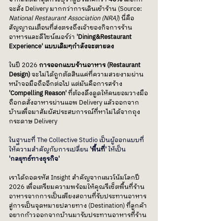
จะสั่ง Delivery มากกว่าการเดินเข้าร้าน (Source: 
National Restaurant Association (NRA)
) นี่คือ
สัญญาณเตือนที่ส่งตรงถึงเจ้าของกิจการร้าน
อาหารและดีไซน์เนอร์ว่า 
'Dining&Restaurant 
Experience' แบบเดิมๆกำลังจะตายลง
ในปี 2026 
การออกแบบร้านอาหาร (Restaurant 
Design)
 จะไม่ได้ถูกตัดสินแค่ที่ความสวยงามผ่าน
หน้าจอมือถืออีกต่อไป แต่มันคือการสร้าง 
'Compelling Reason'
 ที่ต้องดึงดูดให้คนยอมวางมือ
ถือกดสั่งอาหารผ่านแอพ Delivery แล้วออกจาก
บ้านเพื่อมาสัมผัสประสบการณ์ที่หาไม่ได้จากถุง
กระดาษ Delivery
ในฐานะที่ The Collective Studio เป็นผู้ออกแบบที่
ให้ความสำคัญกับการเปลี่ยน
 'พื้นที่'
 ให้เป็น
'กลยุทธ์ทางธุรกิจ' 
เราได้ถอดรหัส Insight สำคัญจากแนวโน้มโลกปี 
2026 เพื่อเตรียมความพร้อมให้คุณรีเซ็ตพื้นที่ร้าน
อาหารจากการเป็นเพียงสถานที่รับประทานอาหาร 
สู่การเป็นจุดหมายปลายทาง (Destination) ที่ลูกค้า
อยากก้าวออกจากบ้านมารับประทานอาหารที่ร้าน