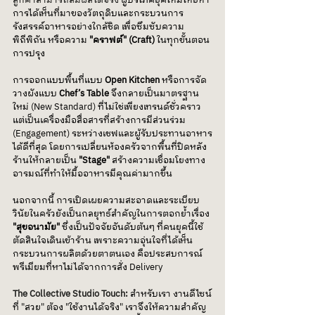
ลูกค้าสามารถสัมผัสได้จริง 
ผู้บริโภคยุคใหม่โหยหา
การได้เห็นที่มาของวัตถุดิบและกระบวนการ
รังสรรค์อาหารอย่างใกล้ชิด เพื่อซึมซับความ
พิถีพิถัน หรือความ 
"คราฟต์" (Craft)
 ในทุกขั้นตอน
การปรุง
การออกแบบพื้นที่แบบ 
Open Kitchen
 หรือการจัด
วางผังแบบ 
Chef’s Table
 จึงกลายเป็นมาตรฐาน
ใหม่ (New Standard) ที่ไม่ใช่เพียงเทรนด์ชั่วคราว 
แต่เป็นเครื่องมือสื่อสารที่สร้างการมีส่วนร่วม 
(Engagement) ระหว่างเชฟและผู้รับประทานอาหาร
ได้ดีที่สุด โดยการเปลี่ยนห้องครัวจากพื้นที่ปิดหลัง
ร้านให้กลายเป็น 
"Stage"
 สร้างความเชื่อมโยงทาง
อารมณ์ที่ทำให้มื้ออาหารมีคุณค่ามากขึ้น 
นอกจากนี้ การเปิดเผยความสะอาดและระเบียบ
วินัยในครัวยังเป็นกลยุทธ์สำคัญในการตอกย้ำเรื่อง 
"สุขอนามัย" 
ซึ่งเป็นปัจจัยอันดับต้นๆ ที่คนยุคนี้ใช้
ตัดสินใจเดินเข้าร้าน เพราะความอุ่นใจที่ได้เห็น
กระบวนการผลิตด้วยตาตนเอง คือประสบการณ์
พรีเมียมที่หาไม่ได้จากการสั่ง Delivery
The Collective Studio Touch: 
สำหรับเรา งานดีไซน์
ที่ "สวย" ต้อง "ใช้งานได้จริง" เราจึงให้ความสำคัญ